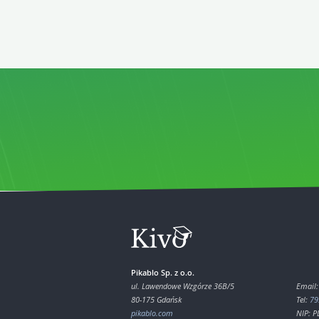
Pikablo Sp. z o.o.
ul. Lawendowe Wzgórze 36B/5
Email
80-175 Gdańsk
Tel:
79
pikablo.com
NIP: 