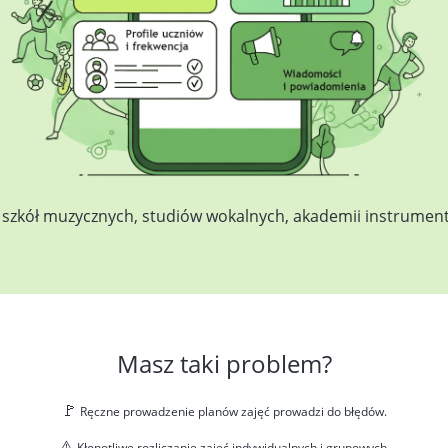
 szkół muzycznych, studiów wokalnych, akademii instrumen
Masz taki problem?
🚩
Ręczne prowadzenie planów zajęć prowadzi do błędów.
⚠️
Kłopotliwe rozliczanie zajęć indywidualnych i grupowych.