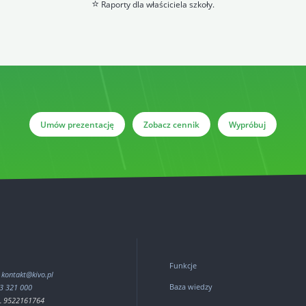
⭐
Raporty dla właściciela szkoły.
Umów prezentację
Zobacz cennik
Wypróbuj
Funkcje
:
kontakt@kivo.pl
Baza wiedzy
3 321 000
PL 9522161764